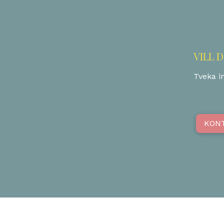
VILL 
Tveka in
KON