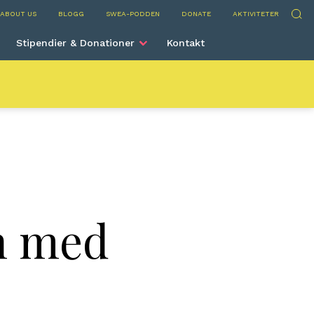
stin
Sök
ABOUT US
BLOGG
SWEA-PODDEN
DONATE
AKTIVITETER
Stipendier & Donationer
Kontakt
h med