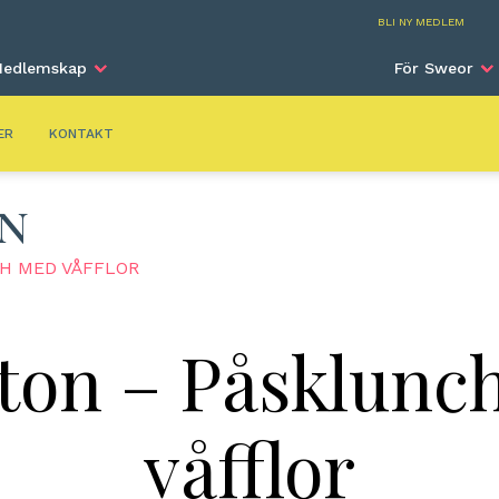
Houston & Au
BLI NY MEDLEM
edlemskap
För Sweor
ER
KONTAKT
IN
H MED VÅFFLOR
ton – Påsklunc
våfflor