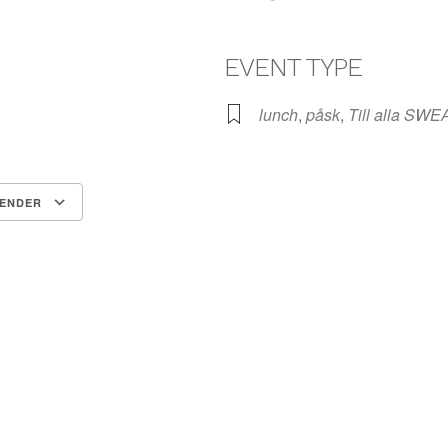
EVENT TYPE
lunch
,
påsk
,
Till alla SWE
LENDER
Google Kalender
iCalendar