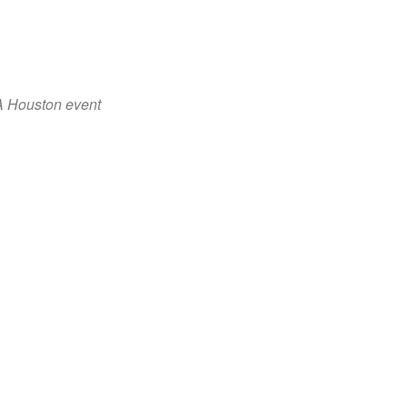
A Houston event
Office 365
Outlook Live